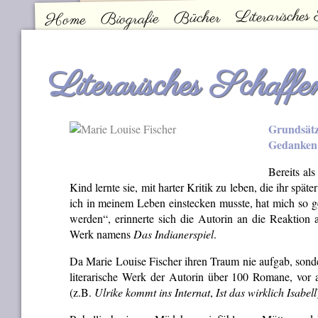
Literarisches
Bücher
Biografie
Home
Kontakt
Hauptmenü
Literarisches Schaffe
Grundsät
Gedanken 
Bereits als
Kind lernte sie, mit harter Kritik zu leben, die ihr spä
ich in meinem Leben einstecken musste, hat mich so 
werden“, erinnerte sich die Autorin an die Reaktion a
Werk namens
Das Indianerspiel
.
Da Marie Louise Fischer ihren Traum nie aufgab, sonder
literarische Werk der Autorin über 100 Romane, vor
(z.B.
Ulrike kommt ins Internat
,
Ist das wirklich Isabell