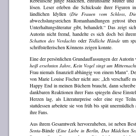
Rebellische junge Mädchen, einfühlsame Mütter und E
lösen. Leser erleben die Schicksale ihrer Figuren i
ländlichen Idyllen (
Die Frauen vom Schloss
,
Die
abwechslungsreichen Romanhandlungen getrost über
Unterhaltungsliteratur gibt, behandelt.“ Das zeigt s
Autorin nicht fremd, handelte es sich doch bei ih
Schatten des Verdachts
oder
Tödliche Hände
um span
schriftstellerischen Könnens zeigen konnte.
Eine der persönlichen Grundauffassungen der Autorin 
heiß ersehnten Jahre
,
Kein Vogel singt um Mitternach
Frau niemals finanziell abhängig von einem Mann". Den
von Marie Louise Fischer nicht aus: „Ich verschaffe
Happy End in meinen Büchern braucht, dann schreibe 
dankbaren Reaktionen ihrer Fans spiegeln diese Einste
Herzen lag, als Literaturpreise oder eine rege Teiln
stattdessen arbeitete sie von früh bis spät unermüdli
ihre Fans.
Aus ihrem Gesamtwerk hervorzuheben, ist neben Best
Senta-
Bände (
Eine Liebe in Berlin,
Das Mädchen Se