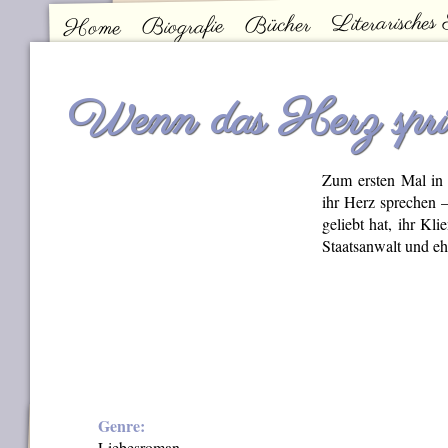
Literarisches
Bücher
Biografie
Home
Kontakt
Hauptmenü
Wenn das Herz spri
Zum ersten Mal in 
ihr Herz sprechen 
geliebt hat, ihr Kli
Staatsanwalt und eh
Genre:
Liebesroman