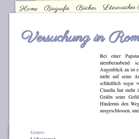
Literarisches
Bücher
Biografie
Home
Kontakt
Hauptmenü
Versuchung in Ro
Bei einer Papst
atemberaubend sc
Augenblick an ist 
mehr auf seine Arb
schließlich sogar 
Claudia hat mehr i
Gräfin seine Gefü
Hindernis den Weg: 
ausgeschlossen, und
Genre:
Liebesroman