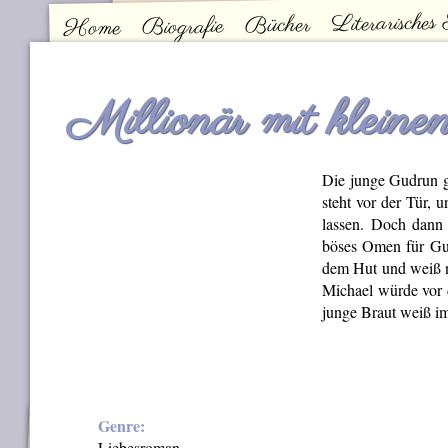
Literarisches
Bücher
Biografie
Home
Kontakt
Hauptmenü
Millionär mit kleine
Die junge Gudrun g
steht vor der Tür, 
lassen. Doch dann 
böses Omen für Gud
dem Hut und weiß ni
Michael würde vor 
junge Braut weiß i
Genre:
Liebesroman