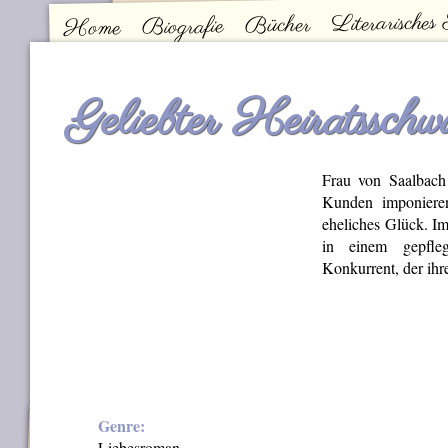
Literarisches
Bücher
Biografie
Home
Kontakt
Hauptmenü
Geliebter Heiratsschw
Frau von Saalbach 
Kunden imponieren
eheliches Glück. Im
in einem gepfleg
Konkurrent, der ihr
Genre:
Liebesroman