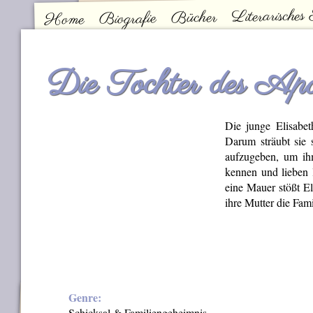
Literarisches
Bücher
Biografie
Home
Kontakt
Hauptmenü
Die Tochter des Apo
Die junge Elisabet
Darum sträubt sie s
aufzugeben, um ih
kennen und lieben 
eine Mauer stößt E
ihre Mutter die Fami
Genre:
Schicksal & Familiengeheimnis