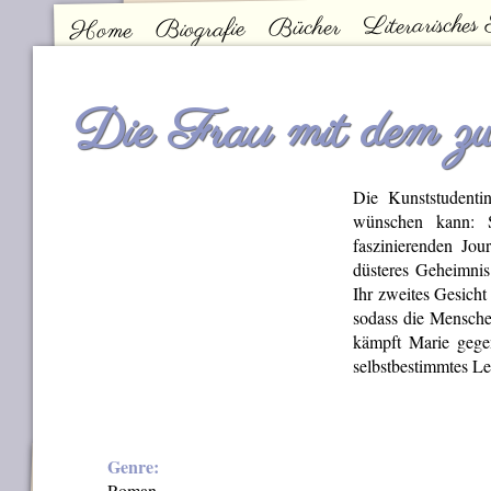
Literarisches
Bücher
Biografie
Home
Kontakt
Hauptmenü
Die Frau mit dem zwe
Die Kunststudentin
wünschen kann: 
faszinierenden Jou
düsteres Geheimnis 
Ihr zweites Gesicht
sodass die Menschen
kämpft Marie gegen
selbstbestimmtes L
Genre:
Roman